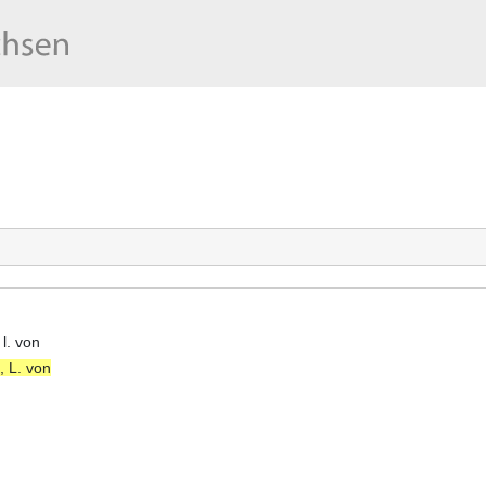
 l. von
, L. von