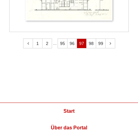
...
1
2
95
96
97
98
99
Start
Über das Portal