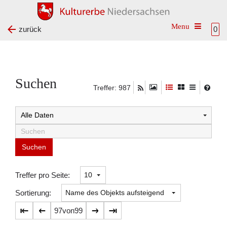
Toggle na
zurück
0
Suchen
Treffer: 987
Suchtreffer:
Treffer pro Seite:
Sortierung:
97
von
99