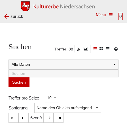
Toggle na
zurück
0
Suchen
Treffer: 88
Suchtreffer:
Treffer pro Seite:
Sortierung:
6
von
9