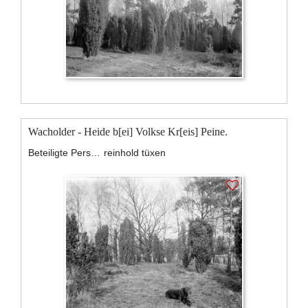
Wacholder - Heide b[ei] Volkse Kr[eis] Peine.
Beteiligte Personen:
reinhold tüxen