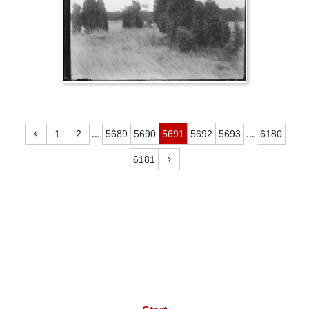
...
...
1
2
5689
5690
5691
5692
5693
6180
6181