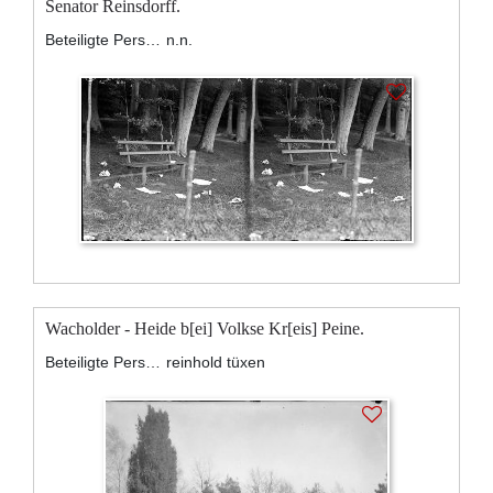
Senator Reinsdorff.
Beteiligte Personen:
n.n.
Wacholder - Heide b[ei] Volkse Kr[eis] Peine.
Beteiligte Personen:
reinhold tüxen