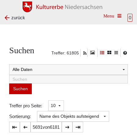
Toggle na
zurück
0
Suchen
Treffer: 61805
Suchtreffer:
Treffer pro Seite:
Sortierung:
5691
von
6181