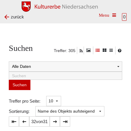
Toggle na
zurück
0
Suchen
Treffer: 305
Suchtreffer:
Treffer pro Seite:
Sortierung:
32
von
31