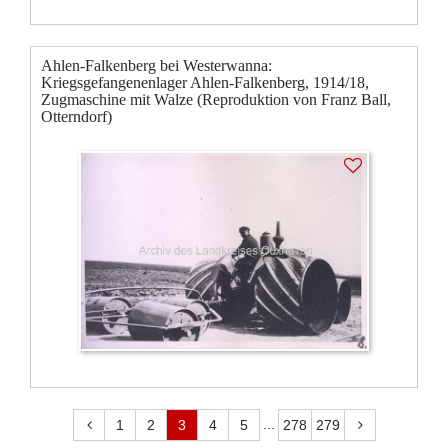
Ahlen-Falkenberg bei Westerwanna:
Kriegsgefangenenlager Ahlen-Falkenberg, 1914/18,
Zugmaschine mit Walze (Reproduktion von Franz Ball,
Otterndorf)
...
1
2
3
4
5
278
279