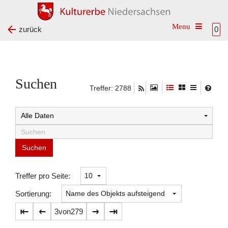
Toggle na
zurück
0
Suchen
Treffer: 2788
Suchtreffer:
Treffer pro Seite:
Sortierung:
3
von
279