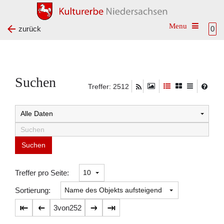
Toggle na
zurück
0
Suchen
Treffer: 2512
Suchtreffer:
Treffer pro Seite:
Sortierung:
3
von
252