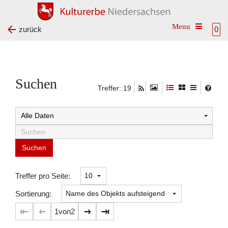
Toggle na
zurück
0
Suchen
Treffer: 19
Suchtreffer:
Treffer pro Seite:
Sortierung:
1
von
2