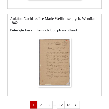
Auktion Nachlass Ilse Marie Wellhausen, geb. Wendland.
1842
Beteiligte Personen:
heinrich ludolph wendland
...
1
2
3
12
13