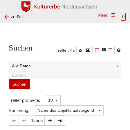
Toggle na
zurück
0
Suchen
Treffer: 45
Suchtreffer:
Treffer pro Seite:
Sortierung:
1
von
5