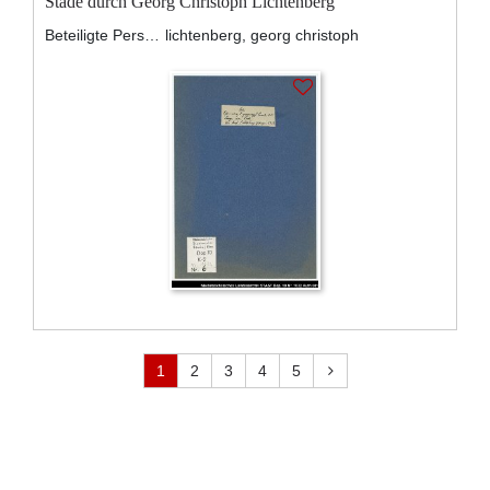
Stade durch Georg Christoph Lichtenberg
Beteiligte Personen:
lichtenberg, georg christoph
1
2
3
4
5