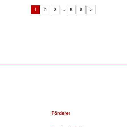
...
1
2
3
5
6
Förderer