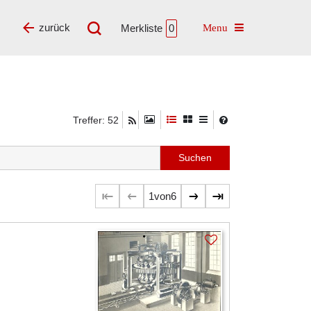
Toggle navigatio
zurück
Merkliste
0
Treffer: 52
1
von
6