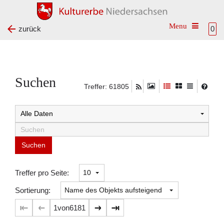
Toggle na
zurück
0
Suchen
Treffer: 61805
Suchtreffer:
Treffer pro Seite:
Sortierung:
1
von
6181