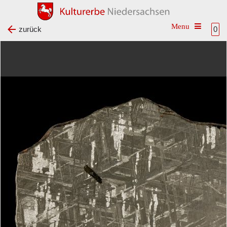
Toggle na
zurück
0