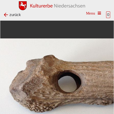
Toggle na
zurück
0