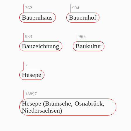
362
994
Bauernhaus
Bauernhof
933
965
Bauzeichnung
Baukultur
7
Hesepe
18897
Hesepe (Bramsche, Osnabrück,
Niedersachsen)