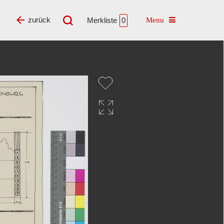
Toggle navigatio
zurück
Merkliste
0