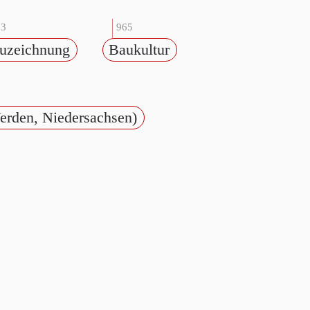
33
965
uzeichnung
Baukultur
Verden, Niedersachsen)