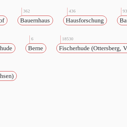
362
436
9
of
Bauernhaus
Hausforschung
Ba
6
18530
rhude
Berne
Fischerhude (Ottersberg, 
hsen)