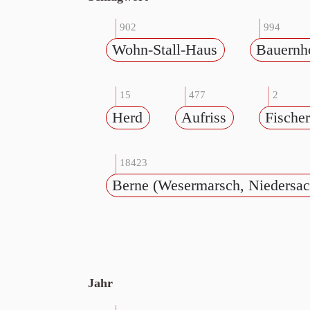
902
994
Wohn-Stall-Haus
Bauernh
15
477
2
Herd
Aufriss
Fische
18423
Berne (Wesermarsch, Niedersac
Jahr