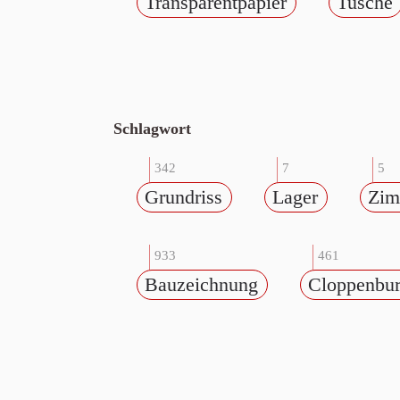
Transparentpapier
Tusche
Schlagwort
342
7
5
Grundriss
Lager
Zim
933
461
Bauzeichnung
Cloppenbu