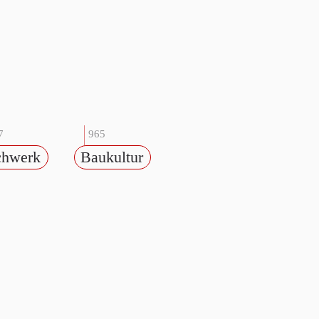
7
965
chwerk
Baukultur