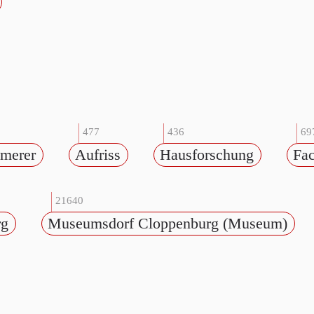
477
436
69
merer
Aufriss
Hausforschung
Fa
21640
rg
Museumsdorf Cloppenburg (Museum)