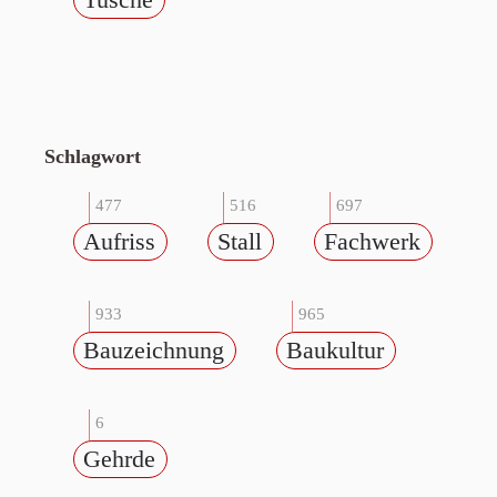
Schlagwort
477
516
697
Aufriss
Stall
Fachwerk
933
965
Bauzeichnung
Baukultur
6
Gehrde