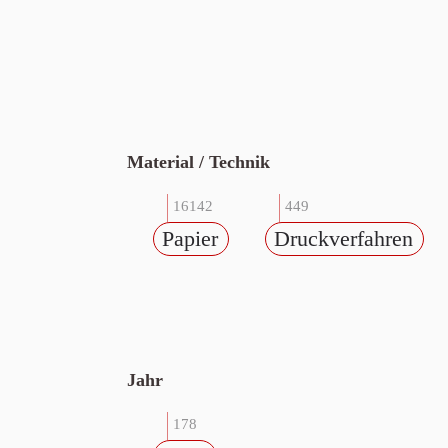
Material / Technik
16142
449
Papier
Druckverfahren
Jahr
178