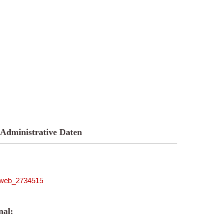
Administrative Daten
niweb_2734515
al: