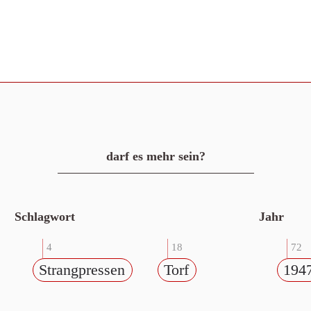
darf es mehr sein?
Schlagwort
Jahr
4
18
72
Strangpressen
Torf
194