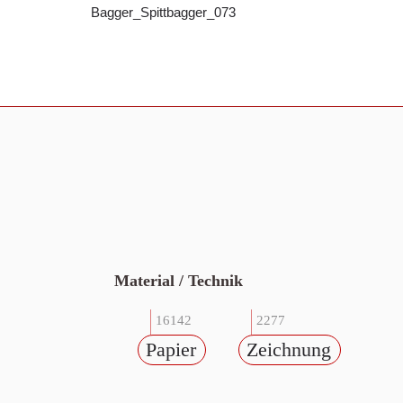
Bagger_Spittbagger_073
Material / Technik
16142
2277
Papier
Zeichnung