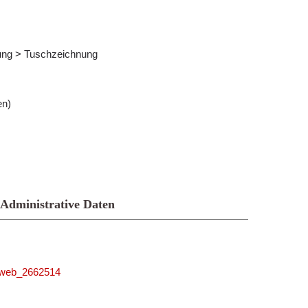
nung > Tuschzeichnung
en)
Administrative Daten
niweb_2662514