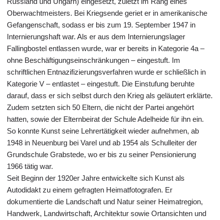
Russland und Ungarn) eingesetzt, zuletzt im Rang eines
Oberwachtmeisters. Bei Kriegsende geriet er in amerikanische
Gefangenschaft, sodass er bis zum 19. September 1947 in
Internierungshaft war. Als er aus dem Internierungslager
Fallingbostel entlassen wurde, war er bereits in Kategorie 4a –
ohne Beschäftigungseinschränkungen – eingestuft. Im
schriftlichen Entnazifizierungsverfahren wurde er schließlich in
Kategorie V – entlastet – eingestuft. Die Einstufung beruhte
darauf, dass er sich selbst durch den Krieg als geläutert erklärte.
Zudem setzten sich 50 Eltern, die nicht der Partei angehört
hatten, sowie der Elternbeirat der Schule Adelheide für ihn ein.
So konnte Kunst seine Lehrertätigkeit wieder aufnehmen, ab
1948 in Neuenburg bei Varel und ab 1954 als Schulleiter der
Grundschule Grabstede, wo er bis zu seiner Pensionierung
1966 tätig war.
Seit Beginn der 1920er Jahre entwickelte sich Kunst als
Autodidakt zu einem gefragten Heimatfotografen. Er
dokumentierte die Landschaft und Natur seiner Heimatregion,
Handwerk, Landwirtschaft, Architektur sowie Ortansichten und