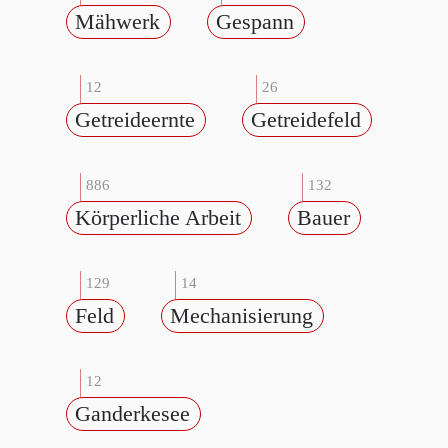
Mähwerk
Gespann
12
26
Getreideernte
Getreidefeld
886
132
Körperliche Arbeit
Bauer
129
14
Feld
Mechanisierung
12
Ganderkesee