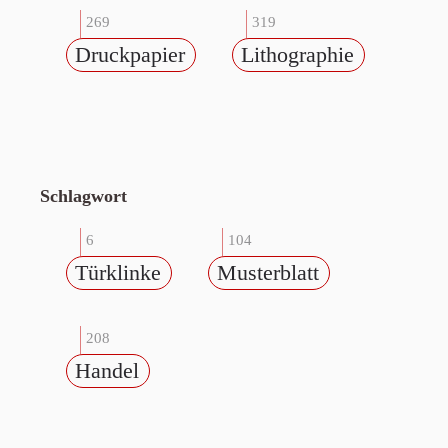
269
319
Druckpapier
Lithographie
Schlagwort
6
104
Türklinke
Musterblatt
208
Handel