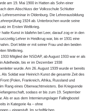
rde am 19. Mai 1900 in Hatten als Sohn einer
Nach dem Abschluss der Volksschule Schlutter
 Lehrerseminar in Oldenburg. Die Lehrerausbildung
 Lehrerprüfung 1924 ab. Unterbrochen wurde seine
satz im Ersten Weltkrieg.
r hatte Kunst in Idafehn bei Leer, darauf zog er in den
rzzeitig Lehrer in Heidkrug war, bis er 1931 eine
nnahm. Dort lebte er mit seiner Frau und den beiden
ten Weltkrieg.
i 1933 Mitglied der NSDAP, ab August 1933 war er als
er in Adelheide, bis er im Dezember 1938
nleiter wurde. Am 26. August 1939 wurde er bereits
Als Soldat war Heinrich Kunst die gesamte Zeit des
Front (Polen, Frankreich, Afrika, Russland und
t im Rang eines Oberwachtmeisters. Bei Kriegsende
 Gefangenschaft, sodass er bis zum 19. September
r. Als er aus dem Internierungslager Fallingbostel
eits in Kategorie 4a – ohne
en – eingestuft. Im schriftlichen