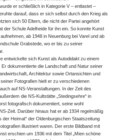
urde er schließlich in Kategorie V – entlastet –
eruhte darauf, dass er sich selbst durch den Krieg als
tzten sich 50 Eltern, die nicht der Partei angehört
at der Schule Adelheide für ihn ein. So konnte Kunst
er aufnehmen, ab 1948 in Neuenburg bei Varel und ab
undschule Grabstede, wo er bis zu seiner
r.
e entwickelte sich Kunst als Autodidakt zu einem
. Er dokumentierte die Landschaft und Natur seiner
ndwirtschaft, Architektur sowie Ortansichten und
 seiner Fotografien hielt er zu verschiedenen
 auch auf NS-Veranstaltungen. In der Zeit des
außerdem die NS-Kultstätte „Stedingsehre“ in
st fotografisch dokumentiert, seine wohl
 NS-Zeit. Darüber hinaus hat er ab 1934 regelmäßig
us der Heimat“ der Oldenburgischen Staatszeitung
otografien illustriert waren. Der erste Bildband mit
unst erschien um 1936 mit dem Titel „Mien schöne