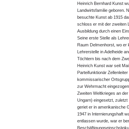
Heinrich Bernhard Kunst wu
Landwirtsfamilie geboren. 
besuchte Kunst ab 1915 das
schloss er mit der zweiten
Ausbildung durch einen Ein
Seine erste Stelle als Lehre
Raum Delmenhorst, wo er ku
Lehrerstelle in Adelheide a
Töchtern bis nach dem Zwei
Heinrich Kunst war seit Ma
Parteifunktionär Zellenleit
kommissarischer Ortsgruppe
zur Wehrmacht eingezogen. 
Zweiten Weltkrieges an der 
Ungarn) eingesetzt, zuletz
geriet er in amerikanische
1947 in Internierungshaft wa
entlassen wurde, war er ber
Beschäftigungseinschränkung