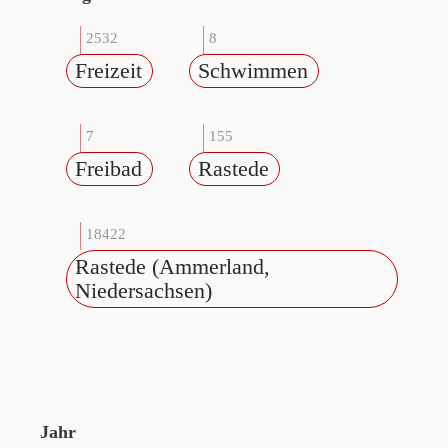
2532
8
Freizeit
Schwimmen
7
155
Freibad
Rastede
18422
Rastede (Ammerland,
Niedersachsen)
Jahr