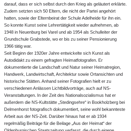
darauf, dass er sich selbst durch den Krieg als geläutert erklärte.
Zudem setzten sich 50 Eltern, die nicht der Partei angehört
hatten, sowie der Elternbeirat der Schule Adelheide für ihn ein.
So konnte Kunst seine Lehrertätigkeit wieder aufnehmen, ab
1948 in Neuenburg bei Varel und ab 1954 als Schulleiter der
Grundschule Grabstede, wo er bis zu seiner Pensionierung
1966 tätig war.
Seit Beginn der 1920er Jahre entwickelte sich Kunst als
Autodidakt zu einem gefragten Heimatfotografen. Er
dokumentierte die Landschaft und Natur seiner Heimatregion,
Handwerk, Landwirtschaft, Architektur sowie Ortansichten und
historische Stätten. Anhand seiner Fotografien hielt er zu
verschiedenen Anlässen Lichtbildvorträge, auch auf NS-
Veranstaltungen. In der Zeit des Nationalsozialismus hat er
außerdem die NS-Kultstätte „Stedingsehre“ in Bookholzberg bei
Delmenhorst fotografisch dokumentiert, seine wohl bekannteste
Arbeit aus der NS-Zeit. Darüber hinaus hat er ab 1934
regelmäßig Beiträge für die Beilage „Aus der Heimat“ der
Oldenburgischen Staatszeitung verfasst, die durch eigene