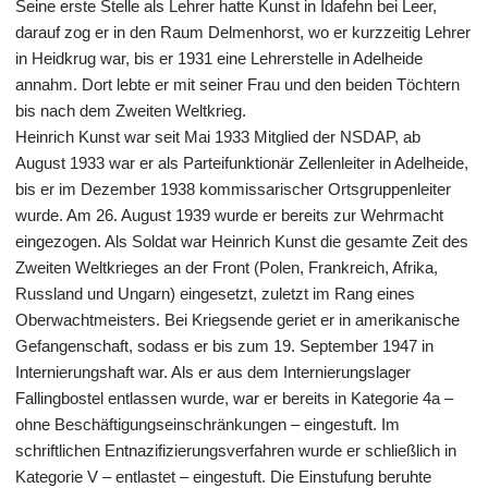
Seine erste Stelle als Lehrer hatte Kunst in Idafehn bei Leer,
darauf zog er in den Raum Delmenhorst, wo er kurzzeitig Lehrer
in Heidkrug war, bis er 1931 eine Lehrerstelle in Adelheide
annahm. Dort lebte er mit seiner Frau und den beiden Töchtern
bis nach dem Zweiten Weltkrieg.
Heinrich Kunst war seit Mai 1933 Mitglied der NSDAP, ab
August 1933 war er als Parteifunktionär Zellenleiter in Adelheide,
bis er im Dezember 1938 kommissarischer Ortsgruppenleiter
wurde. Am 26. August 1939 wurde er bereits zur Wehrmacht
eingezogen. Als Soldat war Heinrich Kunst die gesamte Zeit des
Zweiten Weltkrieges an der Front (Polen, Frankreich, Afrika,
Russland und Ungarn) eingesetzt, zuletzt im Rang eines
Oberwachtmeisters. Bei Kriegsende geriet er in amerikanische
Gefangenschaft, sodass er bis zum 19. September 1947 in
Internierungshaft war. Als er aus dem Internierungslager
Fallingbostel entlassen wurde, war er bereits in Kategorie 4a –
ohne Beschäftigungseinschränkungen – eingestuft. Im
schriftlichen Entnazifizierungsverfahren wurde er schließlich in
Kategorie V – entlastet – eingestuft. Die Einstufung beruhte