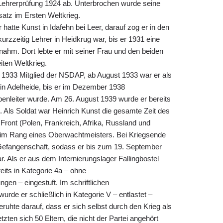
 Lehrerprüfung 1924 ab. Unterbrochen wurde seine
satz im Ersten Weltkrieg.
r hatte Kunst in Idafehn bei Leer, darauf zog er in den
rzzeitig Lehrer in Heidkrug war, bis er 1931 eine
nnahm. Dort lebte er mit seiner Frau und den beiden
ten Weltkrieg.
i 1933 Mitglied der NSDAP, ab August 1933 war er als
er in Adelheide, bis er im Dezember 1938
nleiter wurde. Am 26. August 1939 wurde er bereits
Als Soldat war Heinrich Kunst die gesamte Zeit des
Front (Polen, Frankreich, Afrika, Russland und
t im Rang eines Oberwachtmeisters. Bei Kriegsende
 Gefangenschaft, sodass er bis zum 19. September
r. Als er aus dem Internierungslager Fallingbostel
eits in Kategorie 4a – ohne
en – eingestuft. Im schriftlichen
urde er schließlich in Kategorie V – entlastet –
eruhte darauf, dass er sich selbst durch den Krieg als
tzten sich 50 Eltern, die nicht der Partei angehört