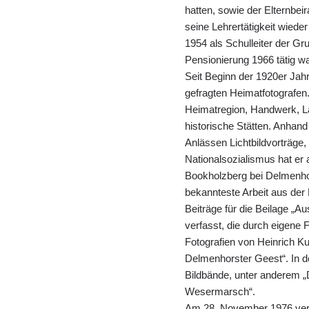
hatten, sowie der Elternbeir
seine Lehrertätigkeit wied
1954 als Schulleiter der Gr
Pensionierung 1966 tätig wa
Seit Beginn der 1920er Jahr
gefragten Heimatfotografen
Heimatregion, Handwerk, La
historische Stätten. Anhand
Anlässen Lichtbildvorträge,
Nationalsozialismus hat er 
Bookholzberg bei Delmenhor
bekannteste Arbeit aus der
Beiträge für die Beilage „A
verfasst, die durch eigene F
Fotografien von Heinrich K
Delmenhorster Geest“. In d
Bildbände, unter anderem „
Wesermarsch“.
Am 28. November 1976 vers