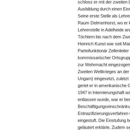
schloss er mit der zweiten
Ausbildung durch einen Ein
Seine erste Stelle als Lehre
Raum Delmenhorst, wo er ku
Lehrerstelle in Adelheide a
Töchtern bis nach dem Zwei
Heinrich Kunst war seit Ma
Parteifunktionär Zellenleit
kommissarischer Ortsgruppe
zur Wehrmacht eingezogen. 
Zweiten Weltkrieges an der 
Ungarn) eingesetzt, zuletz
geriet er in amerikanische
1947 in Internierungshaft wa
entlassen wurde, war er ber
Beschäftigungseinschränkung
Entnazifizierungsverfahren w
eingestuft. Die Einstufung b
geläutert erklärte. Zudem se