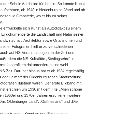
at der Schule Adelheide für ihn ein. So konnte Kunst
er aufnehmen, ab 1948 in Neuenburg bei Varel und ab
undschule Grabstede, wo er bis zu seiner
r.
e entwickelte sich Kunst als Autodidakt zu einem
. Er dokumentierte die Landschaft und Natur seiner
ndwirtschaft, Architektur sowie Ortansichten und
 seiner Fotografien hielt er zu verschiedenen
 auch auf NS-Veranstaltungen. In der Zeit des
außerdem die NS-Kultstätte „Stedingsehre“ in
st fotografisch dokumentiert, seine wohl
 NS-Zeit. Darüber hinaus hat er ab 1934 regelmäßig
us der Heimat“ der Oldenburgischen Staatszeitung
otografien illustriert waren. Der erste Bildband mit
unst erschien um 1936 mit dem Titel „Mien schöne
en 1960er und 1970er Jahren erschienen weitere
Das Oldenburger Land“, „Ostfriesland“ und „Die
tarb Heinrich Kunst an den Folgen eines