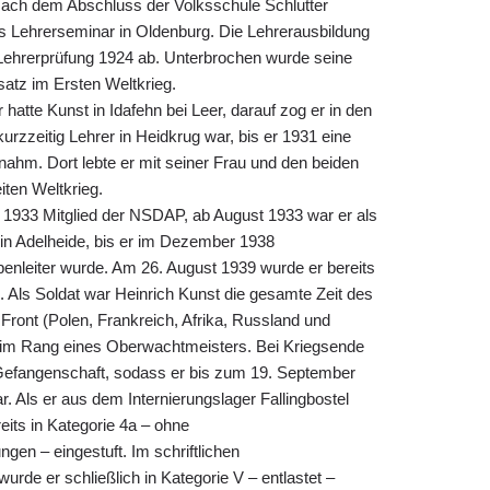
Nach dem Abschluss der Volksschule Schlutter
 Lehrerseminar in Oldenburg. Die Lehrerausbildung
 Lehrerprüfung 1924 ab. Unterbrochen wurde seine
satz im Ersten Weltkrieg.
r hatte Kunst in Idafehn bei Leer, darauf zog er in den
rzzeitig Lehrer in Heidkrug war, bis er 1931 eine
nnahm. Dort lebte er mit seiner Frau und den beiden
ten Weltkrieg.
i 1933 Mitglied der NSDAP, ab August 1933 war er als
er in Adelheide, bis er im Dezember 1938
nleiter wurde. Am 26. August 1939 wurde er bereits
Als Soldat war Heinrich Kunst die gesamte Zeit des
Front (Polen, Frankreich, Afrika, Russland und
t im Rang eines Oberwachtmeisters. Bei Kriegsende
 Gefangenschaft, sodass er bis zum 19. September
r. Als er aus dem Internierungslager Fallingbostel
eits in Kategorie 4a – ohne
en – eingestuft. Im schriftlichen
urde er schließlich in Kategorie V – entlastet –