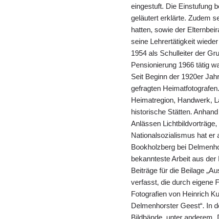
eingestuft. Die Einstufung b
geläutert erklärte. Zudem se
hatten, sowie der Elternbeir
seine Lehrertätigkeit wied
1954 als Schulleiter der Gr
Pensionierung 1966 tätig wa
Seit Beginn der 1920er Jahr
gefragten Heimatfotografen
Heimatregion, Handwerk, La
historische Stätten. Anhand
Anlässen Lichtbildvorträge,
Nationalsozialismus hat er 
Bookholzberg bei Delmenhor
bekannteste Arbeit aus der
Beiträge für die Beilage „A
verfasst, die durch eigene F
Fotografien von Heinrich K
Delmenhorster Geest“. In d
Bildbände, unter anderem „