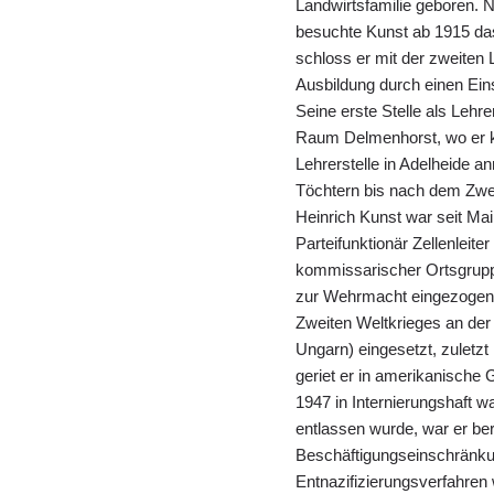
Landwirtsfamilie geboren. 
besuchte Kunst ab 1915 das
schloss er mit der zweiten
Ausbildung durch einen Ein
Seine erste Stelle als Lehre
Raum Delmenhorst, wo er ku
Lehrerstelle in Adelheide a
Töchtern bis nach dem Zwei
Heinrich Kunst war seit Ma
Parteifunktionär Zellenleit
kommissarischer Ortsgruppe
zur Wehrmacht eingezogen. 
Zweiten Weltkrieges an der 
Ungarn) eingesetzt, zuletz
geriet er in amerikanische
1947 in Internierungshaft wa
entlassen wurde, war er ber
Beschäftigungseinschränkung
Entnazifizierungsverfahren w