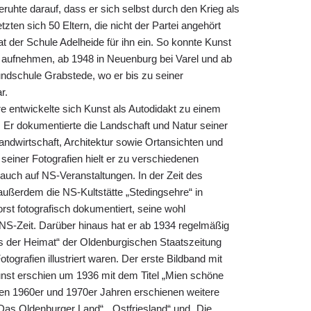
eruhte darauf, dass er sich selbst durch den Krieg als
tzten sich 50 Eltern, die nicht der Partei angehört
at der Schule Adelheide für ihn ein. So konnte Kunst
er aufnehmen, ab 1948 in Neuenburg bei Varel und ab
undschule Grabstede, wo er bis zu seiner
r.
e entwickelte sich Kunst als Autodidakt zu einem
. Er dokumentierte die Landschaft und Natur seiner
ndwirtschaft, Architektur sowie Ortansichten und
 seiner Fotografien hielt er zu verschiedenen
 auch auf NS-Veranstaltungen. In der Zeit des
außerdem die NS-Kultstätte „Stedingsehre“ in
st fotografisch dokumentiert, seine wohl
 NS-Zeit. Darüber hinaus hat er ab 1934 regelmäßig
us der Heimat“ der Oldenburgischen Staatszeitung
otografien illustriert waren. Der erste Bildband mit
unst erschien um 1936 mit dem Titel „Mien schöne
en 1960er und 1970er Jahren erschienen weitere
Das Oldenburger Land“, „Ostfriesland“ und „Die