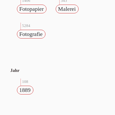
1406
343
Fotopapier
Malerei
5284
Fotografie
Jahr
108
1889