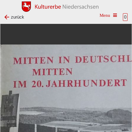
Toggle na
zurück
0