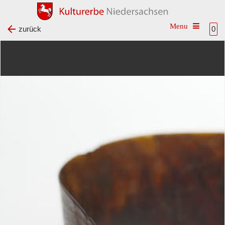
Toggle na
zurück
0