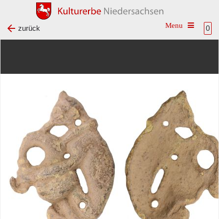
Toggle na
zurück
0