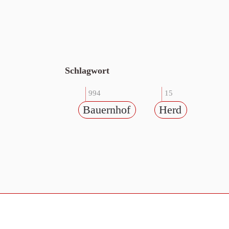
Schlagwort
994
15
Bauernhof
Herd