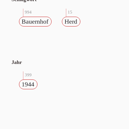
994
15
Bauernhof
Herd
Jahr
399
1944