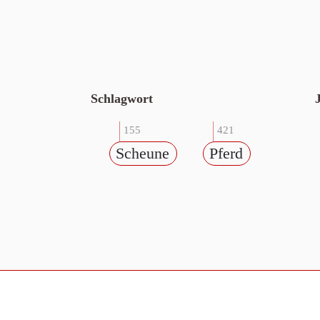
Schlagwort
155
421
Scheune
Pferd