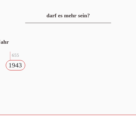
darf es mehr sein?
Jahr
655
1943