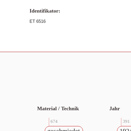
Identifikator:
ET 6516
Material / Technik
Jahr
674
391
geschmiedet
192