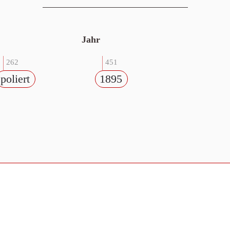
Jahr
262
451
poliert
1895