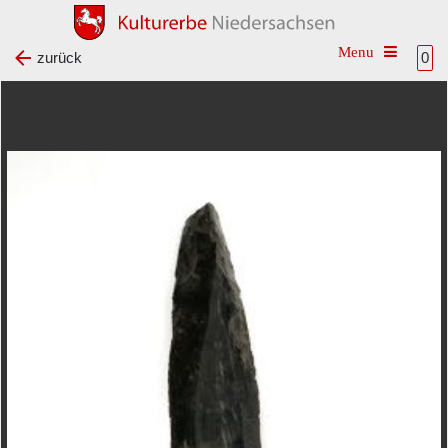
Toggle na
zurück
0