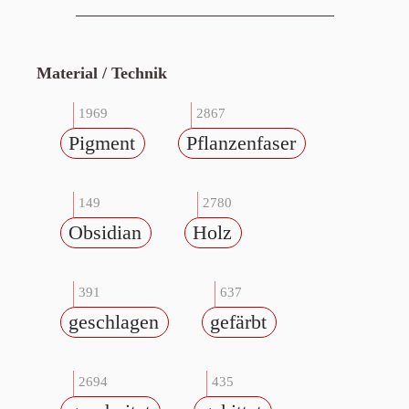
Material / Technik
1969
2867
Pigment
Pflanzenfaser
149
2780
Obsidian
Holz
391
637
geschlagen
gefärbt
2694
435