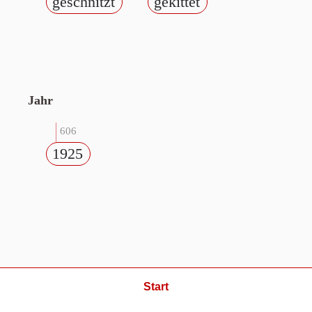
geschnitzt
gekittet
Jahr
606
1925
Start