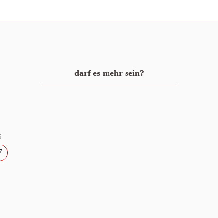
darf es mehr sein?
5
7