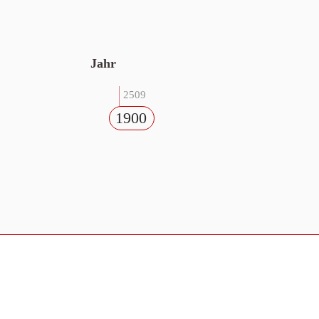
Jahr
2509
1900