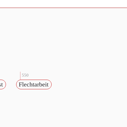
550
st
Flechtarbeit