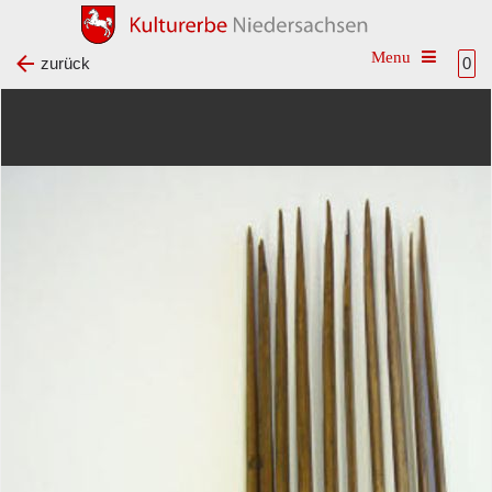
Toggle na
zurück
0