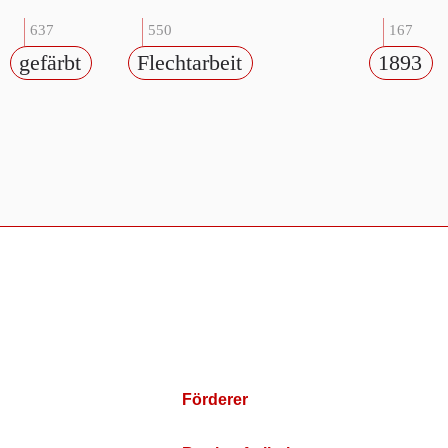
637
550
167
gefärbt
Flechtarbeit
1893
Förderer