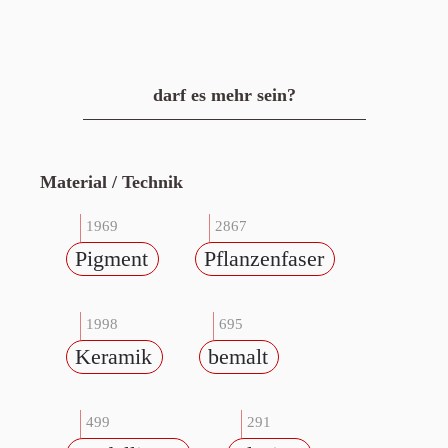
darf es mehr sein?
Material / Technik
1969
2867
Pigment
Pflanzenfaser
1998
695
Keramik
bemalt
499
291