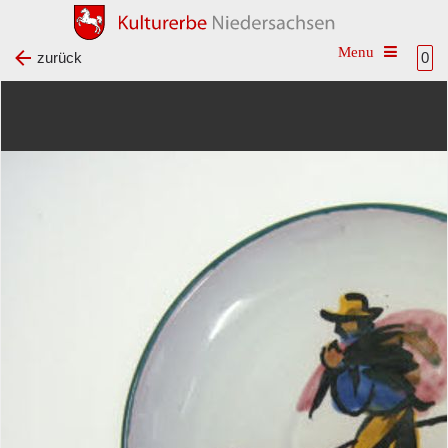
Toggle na
zurück
0