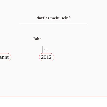
darf es mehr sein?
Jahr
70
annt
2012