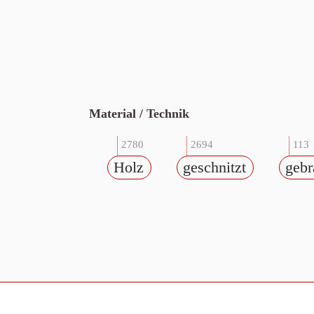
Material / Technik
2780
2694
113
Holz
geschnitzt
gebr