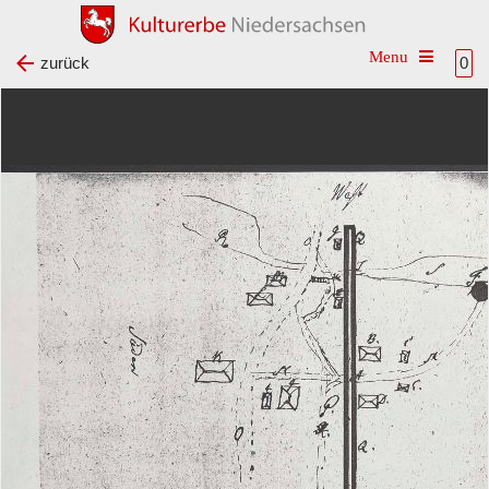
Toggle na
zurück
0