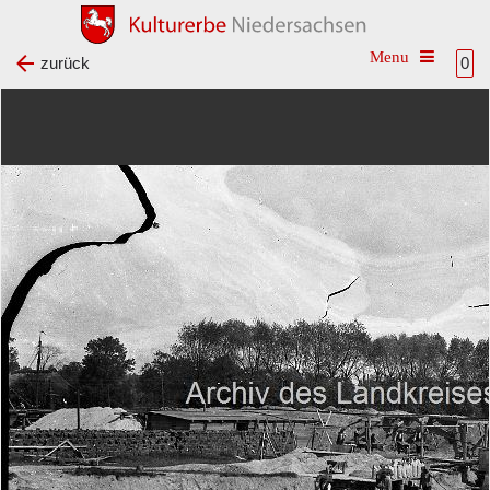
Toggle na
zurück
0