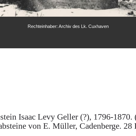
Rechteinhaber: Archiv des Lk. Cuxhaven
tein Isaac Levy Geller (?), 1796-1870. 
rabsteine von E. Müller, Cadenberge. 28