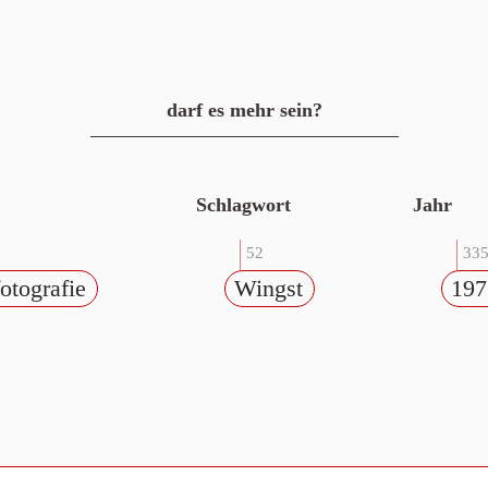
darf es mehr sein?
Schlagwort
Jahr
52
33
otografie
Wingst
197