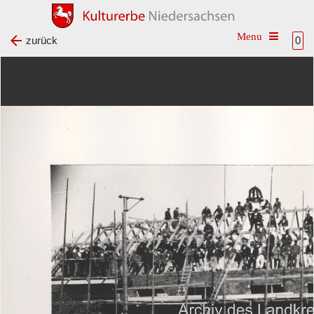
Toggle na
zurück
0