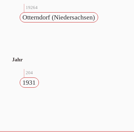
19264
Otterndorf (Niedersachsen)
Jahr
204
1931