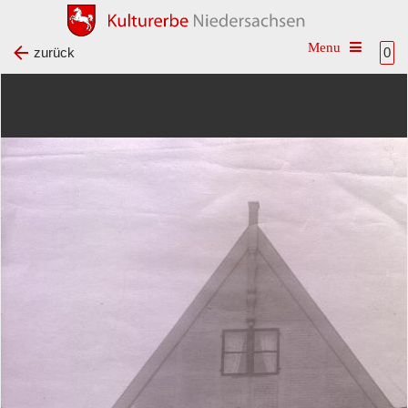
Toggle na
zurück
0