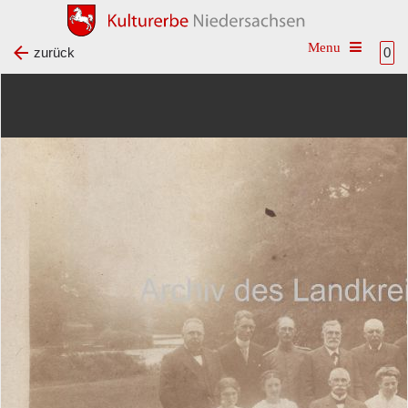
Toggle na
zurück
0