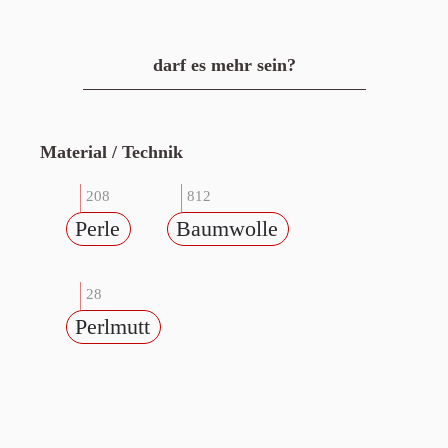
darf es mehr sein?
Material / Technik
208
812
Perle
Baumwolle
28
Perlmutt